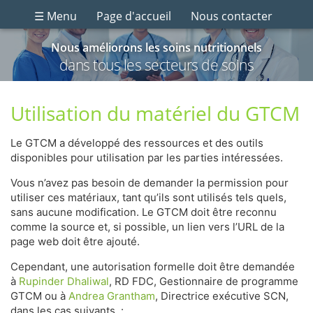
☰ Menu
Page d'accueil
Nous contacter
Nous améliorons les soins nutritionnels
dans tous les secteurs de soins
Utilisation du matériel du GTCM
Le GTCM a développé des ressources et des outils
disponibles pour utilisation par les parties intéressées.
Vous n’avez pas besoin de demander la permission pour
utiliser ces matériaux, tant qu’ils sont utilisés tels quels,
sans aucune modification. Le GTCM doit être reconnu
comme la source et, si possible, un lien vers l’URL de la
page web doit être ajouté.
Cependant, une autorisation formelle doit être demandée
à
Rupinder Dhaliwal
, RD FDC, Gestionnaire de programme
GTCM ou à
Andrea Grantham
, Directrice exécutive SCN,
dans les cas suivants :