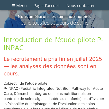
☰ Menu
Page d'accueil
Nous contacter
Nous améliorons les soins nutritionnels
dans tous les secteurs de soins
Introduction de l’étude pilote P-
INPAC
Le recrutement a pris fin en juillet 2025
— les analyses des données sont en
cours.
L’objectif de l'étude pilote
P-INPAC (Pediatric Integrated Nutrition Pathway for Acute
Care, Démarche intégrée de soins nutritionnels en
contexte de soins aigus adaptée aux enfants) est d’évaluer
la faisabilité du dépistage et de l’évaluation des soins
nutritionnels sur les unités de pédiatrie de trois hôpitaux.