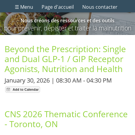
☰ Menu
Page d'accueil
Nous contacter
Nous créons des ressources et des outils
pour prévenir, dépister et traiter la malnutrition
Beyond the Prescription: Single
and Dual GLP-1 / GIP Receptor
Agonists, Nutrition and Health
January 30, 2026 | 08:30 AM - 04:30 PM
CNS 2026 Thematic Conference
- Toronto, ON