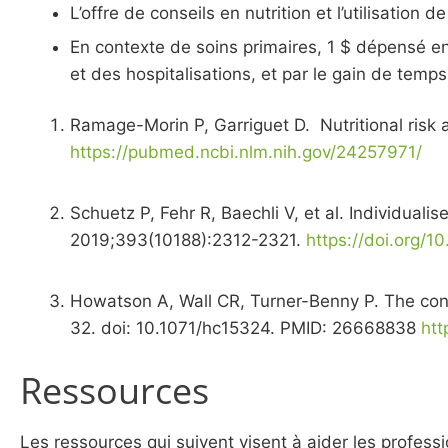
L’offre de conseils en nutrition et l’utilisatio
En contexte de soins primaires, 1 $ dépensé en 
et des hospitalisations, et par le gain de tem
Ramage-Morin P, Garriguet D. Nutritional risk
https://pubmed.ncbi.nlm.nih.gov/24257971/
Schuetz P, Fehr R, Baechli V, et al. Individualise
2019;393(10188):2312-2321.
https://doi.org/
Howatson A, Wall CR, Turner-Benny P. The contr
32. doi: 10.1071/hc15324. PMID: 26668838
htt
Ressources
Les ressources qui suivent visent à aider les profess