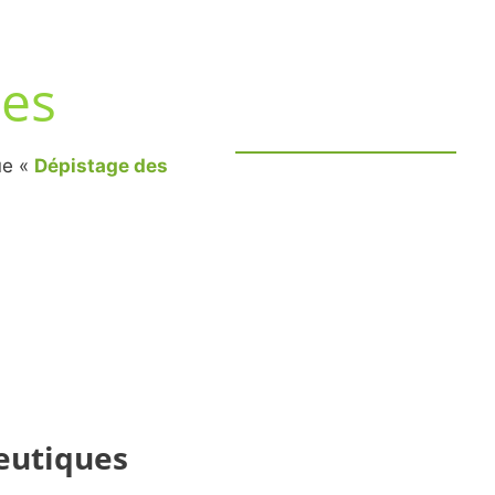
ces
ue «
Dépistage des
peutiques