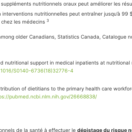
n de suppléments nutritionnels oraux peut améliorer les ré
interventions nutritionnelles peut entraîner jusqu’à 99
3
ps chez les médecins
 among older Canadians, Statistics Canada, Catalogue n
d nutritional support in medical inpatients at nutritional 
10.1016/S0140-6736(18)32776-4
ibution of dietitians to the primary health care workfo
ps://pubmed.ncbi.nlm.nih.gov/26668838/
ionnels de la santé à effectuer le
dépistage du risque n