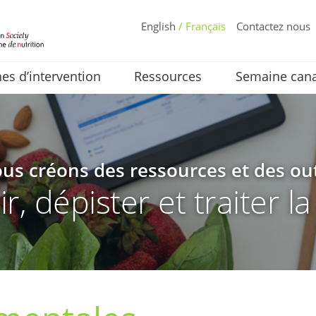
English
/ Français
Contactez nous
s d’intervention
Ressources
Semaine cana
us créons des ressources et des out
, dépister et traiter l