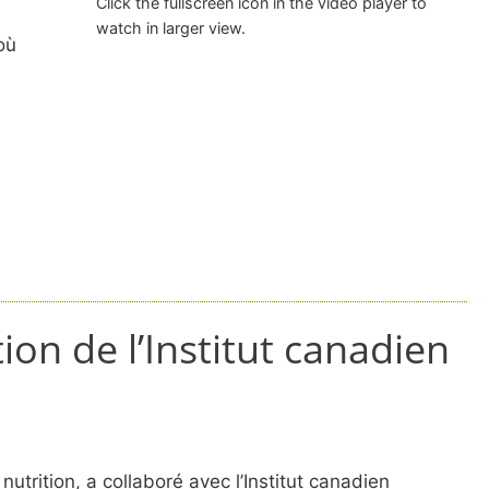
Click the fullscreen icon in the video player to
watch in larger view.
où
ion de l’Institut canadien
trition, a collaboré avec l’Institut canadien