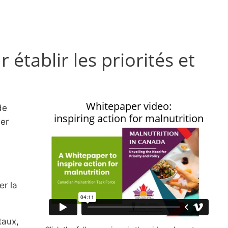
établir les priorités et
Whitepaper video:
de
inspiring action for malnutrition
der
er la
taux,