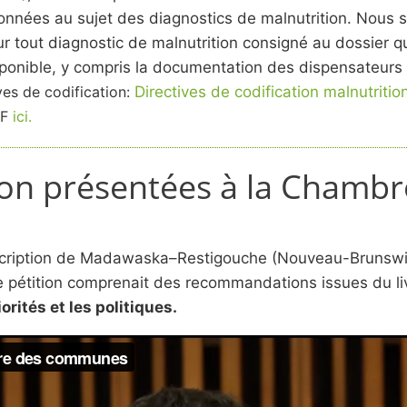
s données au sujet des diagnostics de malnutrition. Nou
 pour tout diagnostic de malnutrition consigné au dossie
sponible, y compris la documentation des dispensateurs 
ives de codification:
Directives de codification malnutritio
TF
ici.
ition présentées à la Cham
scription de Madawaska–Restigouche (Nouveau-Brunswick)
tition comprenait des recommandations issues du livre
orités et les politiques.